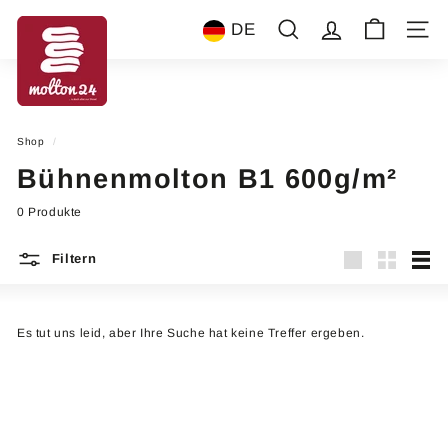
Direkt
m
zum
DE
Suche
Account
Seiten
Inhalt
o
l
t
o
Shop
/
n
Bühnenmolton B1 600g/m²
2
4
0 Produkte
Filtern
groß
Klein
List
Es tut uns leid, aber Ihre Suche hat keine Treffer ergeben.