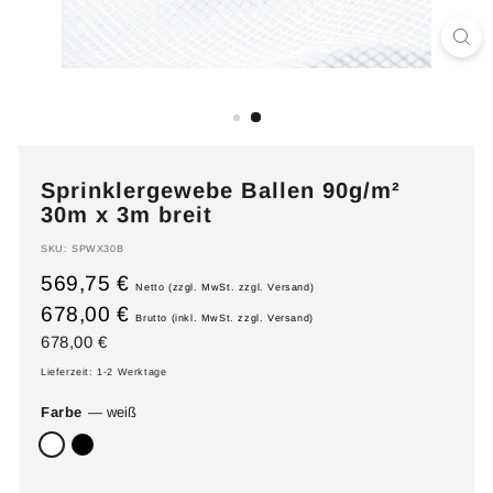
Sprinklergewebe Ballen 90g/m²
30m x 3m breit
SKU:
SPWX30B
569,75 €
Netto (zzgl. MwSt. zzgl. Versand)
678,00 €
Brutto (inkl. MwSt. zzgl. Versand)
Normaler
678,00
678,00 €
Preis
€
Lieferzeit: 1-2 Werktage
Farbe
—
weiß