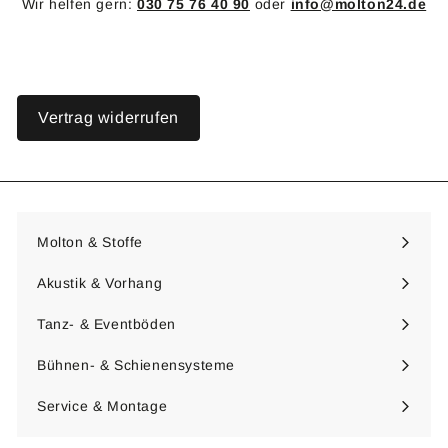
Wir helfen gern:
030 75 76 40 90
oder
info@molton24.de
Vertrag widerrufen
Molton & Stoffe
Menü
maximieren
Akustik & Vorhang
Menü
maximieren
Tanz- & Eventböden
Menü
maximieren
Bühnen- & Schienensysteme
Menü
maximieren
Service & Montage