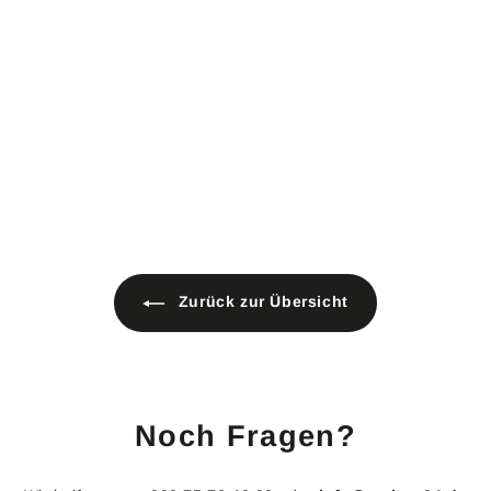
90g/m² 30m x 3m breit
Material: 100 % Baumwolle
2 Farben
Breite: ca. 3 m
Gewicht: 90 g/m²
B1 schwer entflammbar
gemäß DIN 4102
VdS Zertifiziert
6
678,00 €
7
8
,
0
0
€
Zurück zur Übersicht
Noch Fragen?