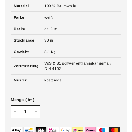
Material
100 % Baumwolle
Farbe
weiß
Breite
ca. 3 m
Stücklänge
30 m
Gewicht
8,1 Kg
VdS & B1 schwer entflammbar gemäß
Zertifizierung
DIN 4102
Muster
kostenlos
Menge (lfm)
−
+