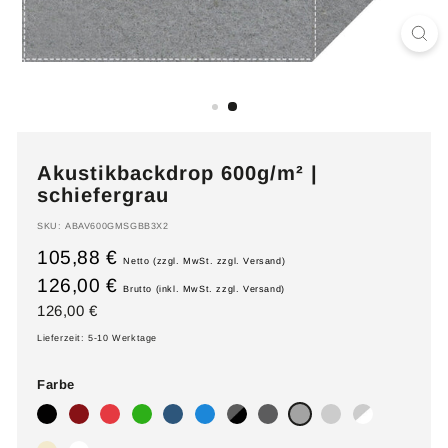
Akustikbackdrop 600g/m² |
schiefergrau
SKU:
ABAV600GMSGBB3X2
105,88 €
Netto (zzgl. MwSt. zzgl. Versand)
126,00 €
Brutto (inkl. MwSt. zzgl. Versand)
Normaler
126,00
126,00 €
Preis
€
Lieferzeit: 5-10 Werktage
Farbe