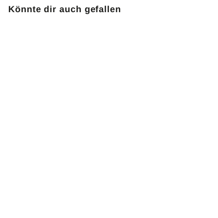
Könnte dir auch gefallen
Akustikbackdrop
600g/m² | schiefergrau
Material: 100% Baumwolle
Breite: ca. 3 m
Gewicht: 600 g/m²
2 Lagen Bühnenmolton
13 Farben
B1 schwer entflammbar
gemäß DIN 4102
Oberkante: Geöst oder
Faltenband
a
126,00 €
ab
b