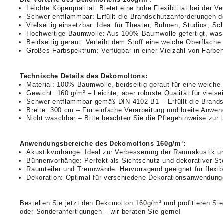
Leichte Köperqualität: Bietet eine hohe Flexibilität bei der 
Schwer entflammbar: Erfüllt die Brandschutzanforderungen de
Vielseitig einsetzbar: Ideal für Theater, Bühnen, Studios, Sc
Hochwertige Baumwolle: Aus 100% Baumwolle gefertigt, was f
Beidseitig geraut: Verleiht dem Stoff eine weiche Oberfläche 
Großes Farbspektrum: Verfügbar in einer Vielzahl von Farbe
Technische Details des Dekomoltons:
Material: 100% Baumwolle, beidseitig geraut für eine weiche
Gewicht: 160 g/m² – Leichte, aber robuste Qualität für viels
Schwer entflammbar gemäß DIN 4102 B1 – Erfüllt die Brandsc
Breite: 300 cm – Für einfache Verarbeitung und breite Anwe
Nicht waschbar – Bitte beachten Sie die Pflegehinweise zur l
Anwendungsbereiche des Dekomoltons 160g/m²:
Akustikvorhänge: Ideal zur Verbesserung der Raumakustik un
Bühnenvorhänge: Perfekt als Sichtschutz und dekorativer St
Raumteiler und Trennwände: Hervorragend geeignet für flexib
Dekoration: Optimal für verschiedene Dekorationsanwendung
Bestellen Sie jetzt den Dekomolton 160g/m² und profitieren Sie
oder Sonderanfertigungen – wir beraten Sie gerne!