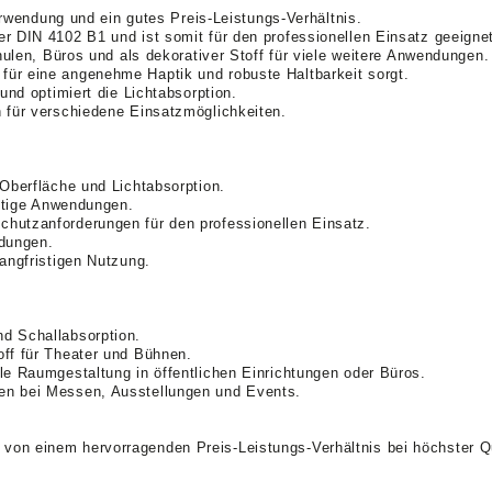
Verwendung und ein gutes Preis-Leistungs-Verhältnis.
r DIN 4102 B1 und ist somit für den professionellen Einsatz geeigne
hulen, Büros und als dekorativer Stoff für viele weitere Anwendungen.
ür eine angenehme Haptik und robuste Haltbarkeit sorgt.
und optimiert die Lichtabsorption.
n für verschiedene Einsatzmöglichkeiten.
 Oberfläche und Lichtabsorption.
eitige Anwendungen.
hutzanforderungen für den professionellen Einsatz.
ndungen.
angfristigen Nutzung.
d Schallabsorption.
off für Theater und Bühnen.
le Raumgestaltung in öffentlichen Einrichtungen oder Büros.
en bei Messen, Ausstellungen und Events.
 von einem hervorragenden Preis-Leistungs-Verhältnis bei höchster Qu