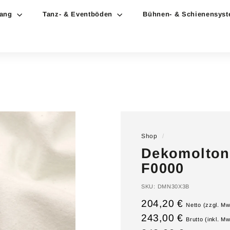
hang
Tanz- & Eventböden
Bühnen- & Schienensys
Shop
/
Dekomolton 
F0000
SKU:
DMN30X3B
204,20 €
Netto (zzgl. Mw
243,00 €
Brutto (inkl. M