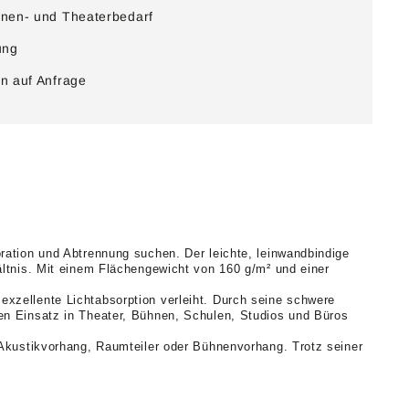
nen- und Theaterbedarf
ung
n auf Anfrage
ration und Abtrennung suchen. Der leichte, leinwandbindige
ältnis. Mit einem Flächengewicht von 160 g/m² und einer
xzellente Lichtabsorption verleiht. Durch seine schwere
len Einsatz in Theater, Bühnen, Schulen, Studios und Büros
 Akustikvorhang, Raumteiler oder Bühnenvorhang. Trotz seiner