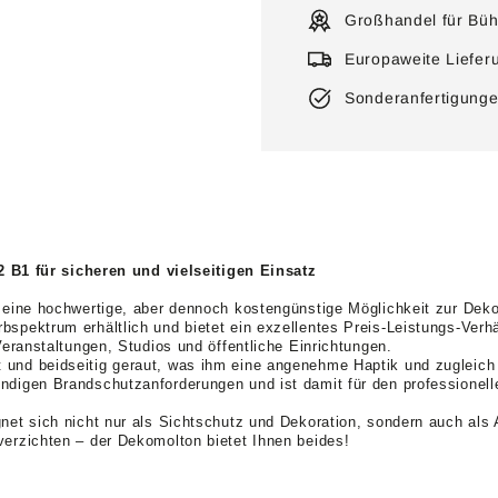
Großhandel für Büh
Europaweite Liefer
Sonderanfertigunge
B1 für sicheren und vielseitigen Einsatz
e eine hochwertige, aber dennoch kostengünstige Möglichkeit zur Deko
bspektrum erhältlich und bietet ein exzellentes Preis-Leistungs-Verh
Veranstaltungen, Studios und öffentliche Einrichtungen.
und beidseitig geraut, was ihm eine angenehme Haptik und zugleich e
endigen Brandschutzanforderungen und ist damit für den professionel
gnet sich nicht nur als Sichtschutz und Dekoration, sondern auch als
verzichten – der Dekomolton bietet Ihnen beides!