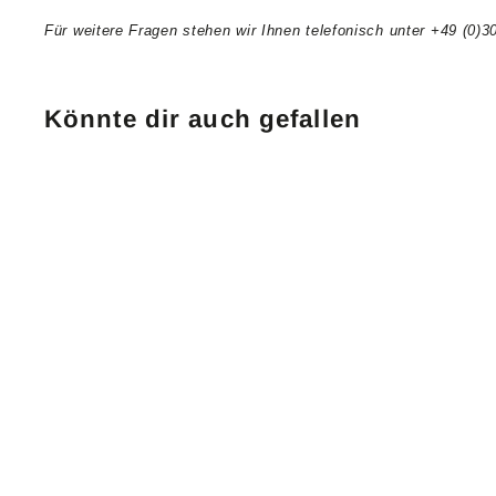
Für weitere Fragen stehen wir Ihnen telefonisch unter +49 (0)3
Könnte dir auch gefallen
Dekomolton Ballen
160g/m² natur F0000
Material: 100 % Baumwolle
13 Farben