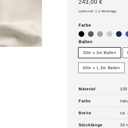
Normaler
243,00
243,00 €
Preis
€
Lieferzeit: 1-2 Werktage
Farbe
Ballen
30m x 3m Ballen
60m x 1,3m Ballen
Material
100
Farbe
nat
Breite
ca.
Stücklänge
30 