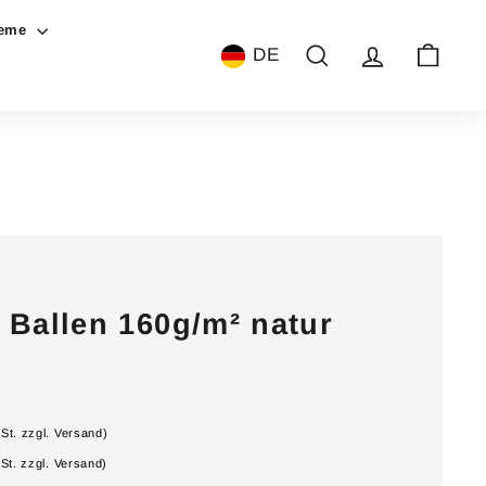
teme
DE
Suche
Account
Warenk
Ballen 160g/m² natur
St. zzgl. Versand)
wSt. zzgl. Versand)