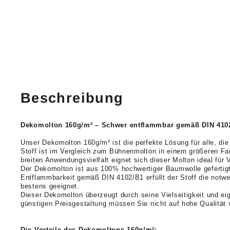
Beschreibung
Dekomolton 160g/m² – Schwer entflammbar gemäß DIN 4102 
Unser Dekomolton 160g/m² ist die perfekte Lösung für alle, di
Stoff ist im Vergleich zum Bühnenmolton in einem größeren Far
breiten Anwendungsvielfalt eignet sich dieser Molton ideal für 
Der Dekomolton ist aus 100% hochwertiger Baumwolle gefertigt 
Entflammbarkeit gemäß DIN 4102/B1 erfüllt der Stoff die notw
bestens geeignet.
Dieser Dekomolton überzeugt durch seine Vielseitigkeit und ei
günstigen Preisgestaltung müssen Sie nicht auf hohe Qualität 
Die Vorteile des Dekomoltons 160g/m²: