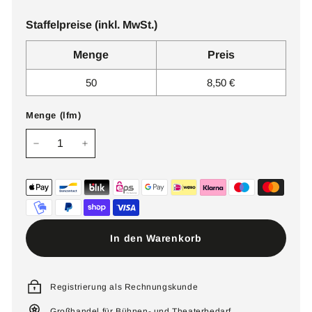
Staffelpreise (inkl. MwSt.)
Menge
Preis
50
8,50 €
Menge (lfm)
−
+
In den Warenkorb
Registrierung als Rechnungskunde
Großhandel für Bühnen- und Theaterbedarf