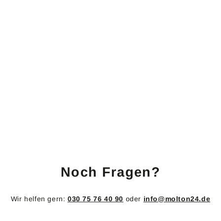
Dekomolton Leicht
Meterware 130g/m²
himmellblau F0610
2,6m breit
Material: 100 % Baumwolle
25 Farben
Breite: ca. 2,60 m
Gewicht: 130 g/m²
B1 schwer entflammbar
gemäß DIN 4102
einseitig geraut
8
8,90 €
,
9
0
€
Noch Fragen?
Wir helfen gern:
030 75 76 40 90
oder
info@molton24.de