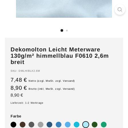
Dekomolton Leicht Meterware
130g/m² himmellblau F0610 2,6m
breit
SKU:
DMLHIBLX2.6M
7,48 €
Netto (zzgl. MwSt. zzgl. Versand)
8,90 €
Brutto (inkl. MwSt. zzgl. Versand)
Normaler
8,90
8,90 €
Preis
€
Lieferzeit: 1-2 Werktage
Farbe