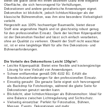
bietet die glatte Seite mit ihrem dezenten Glanz eine elegante
Oberfläche, die sich hervorragend für Verhüllungen,
Dekorationen und andere gestalterische Anwendungen eignet.
Dekomolton ist blickdicht, jedoch lichtdurchlässiger als der
klassische Bühnenmolton, was ihm eine besondere Vielseitigkeit
verleiht.
Hergestellt aus 100% hochwertiger Baumwolle, bietet dieser
Stoff eine angenehme Haptik und ist gleichzeitig robust genug
für den professionellen Einsatz. Dank der leichten Köperqualität
ist der Dekomolton flexibel und lässt sich einfach verarbeiten,
ohne an Qualität zu verlieren. Obwohl der Stoff nicht waschbar
ist, ist er eine langlebige Wahl für alle Ihre Dekorations- und
Bühnenanforderungen.
Die Vorteile des Dekomoltons Leicht 130g/m²:
Leichte Köperqualität: Bietet eine flexible und kostengünstige
Lösung für eine Vielzahl von Anwendungen.
Schwer entflammbar gemäß DIN 4102 B1: Erfüllt die
Brandschutzanforderungen für den professionellen Einsatz.
Einseitig gerauht: Die geraute Seite eignet sich hervorragend
als Backdrop für Fotshootings, während die glatte Seite für
Dekorationen genutzt werden kann.
Blickdicht, aber lichtdurchlässiger als Bühnenmolton: Ideal für
eine Balance zwischen Lichtregulierung und Sichtschutz.
Vielseitig einsetzbar: Perfekt für Fotostudios, Bühnen,
Messen, Events, Dekorationen und mehr.