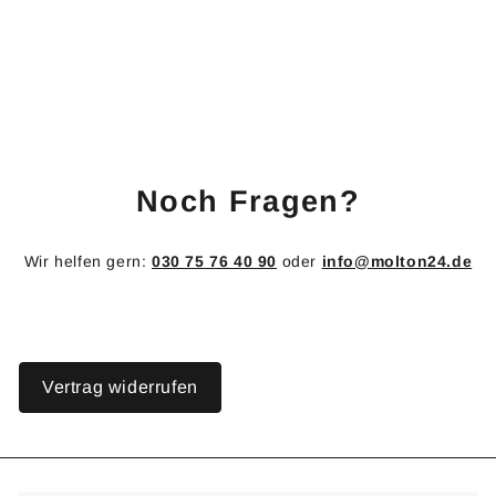
B1 schwer entflammbar
gemäß DIN 4102
Beidseitig geraut
1
11,00 €
1
,
0
0
€
Noch Fragen?
Wir helfen gern:
030 75 76 40 90
oder
info@molton24.de
Vertrag widerrufen