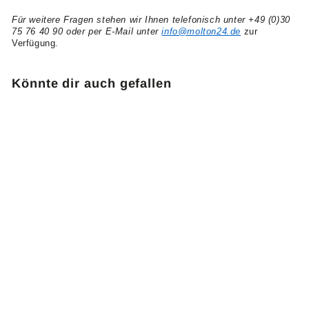
Für weitere Fragen stehen wir Ihnen telefonisch unter +49 (0)30
75 76 40 90 oder per E-Mail unter
info@molton24.de
zur
Verfügung.
Könnte dir auch gefallen
Dekomolton Meterware
160g/m² royalblau
F0060
Material: 100 % Baumwolle
13 Farben
Breite: ca. 3 m
Gewicht: 160 g/m²