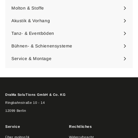
Molton & Stoffe
Menü
maximieren
Akustik & Vorhang
Menü
maximieren
Tanz- & Eventböden
Menü
maximieren
Bühnen- & Schienensysteme
Menü
maximieren
Service & Montage
DraMa SoluTions GmbH & Co. KG
Ringbahnstraße 10 - 14
12099 Berlin
Service
Rechtliches
Über molton24
Widerrufsrecht