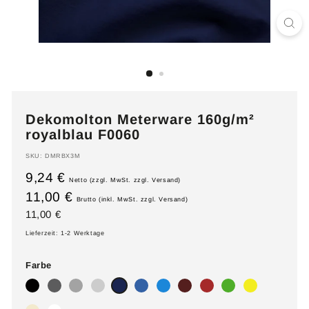
Dekomolton Meterware 160g/m²
royalblau F0060
SKU:
DMRBX3M
9,24 €
Netto (zzgl. MwSt. zzgl. Versand)
11,00 €
Brutto (inkl. MwSt. zzgl. Versand)
Normaler
11,00
11,00 €
Preis
€
Lieferzeit: 1-2 Werktage
Farbe