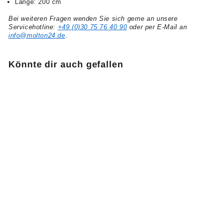
Länge: 200 cm
Bei weiteren Fragen wenden Sie sich gerne an unsere
Servicehotline:
+49 (0)30 75 76 40 90
oder per E-Mail an
info@molton24.de
.
Könnte dir auch gefallen
Eurotrack Schiene
200cm lang
6
62,00 €
2
,