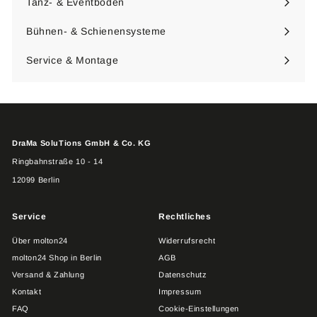
Tanz- & Eventböden
Menü
maximieren
Bühnen- & Schienensysteme
Menü
maximieren
Service & Montage
DraMa SoluTions GmbH & Co. KG
Ringbahnstraße 10 - 14
12099 Berlin
Service
Rechtliches
Über molton24
Widerrufsrecht
molton24 Shop in Berlin
AGB
Versand & Zahlung
Datenschutz
Kontakt
Impressum
FAQ
Cookie-Einstellungen