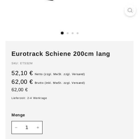
Eurotrack Schiene 200cm lang
SKU:
ETSS2M
52,10 €
Netto (zzgl. MwSt. zzgl. Versand)
62,00 €
Brutto (inkl. MwSt. zzgl. Versand)
Normaler
62,00
62,00 €
Preis
€
Lieferzeit: 2-4 Werktage
Menge
−
+