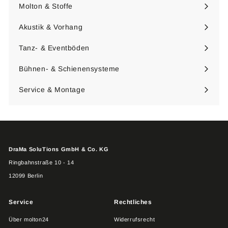
Molton & Stoffe
Menü
maximieren
Akustik & Vorhang
Menü
maximieren
Tanz- & Eventböden
Menü
maximieren
Bühnen- & Schienensysteme
Menü
maximieren
Service & Montage
DraMa SoluTions GmbH & Co. KG
Ringbahnstraße 10 - 14
12099 Berlin
Service
Rechtliches
Über molton24
Widerrufsrecht