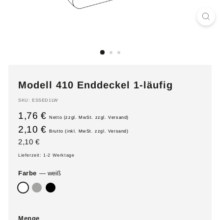
Modell 410 Enddeckel 1-läufig
SKU:
ESSED1LW
1,76 €
Netto (zzgl. MwSt. zzgl. Versand)
2,10 €
Brutto (inkl. MwSt. zzgl. Versand)
Normaler
2,10
2,10 €
Preis
€
Lieferzeit: 1-2 Werktage
Farbe
—
weiß
Menge